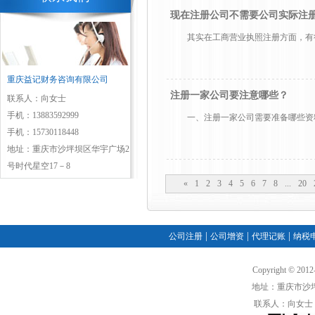
现在注册公司不需要公司实际注
其实在工商营业执照注册方面，有很多东
重庆益记财务咨询有限公司
注册一家公司要注意哪些？
联系人：向女士
手机：13883592999
一、注册一家公司需要准备哪些资料 
手机：15730118448
地址：重庆市沙坪坝区华宇广场2
号时代星空17－8
«
1
2
3
4
5
6
7
8
...
20
|
|
|
公司注册
公司增资
代理记账
纳税
Copyright ©
地址：重庆市沙坪
联系人：向女士 手机：