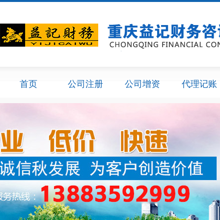
首页
公司注册
公司增资
代理记账