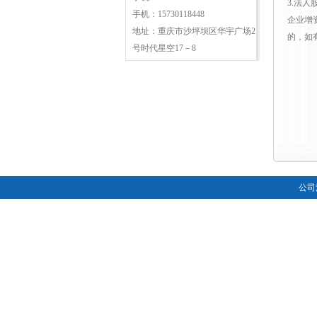
3.法
手机：15730118448
企业增
地址：重庆市沙坪坝区华宇广场2
的，如
号时代星空17－8
公司