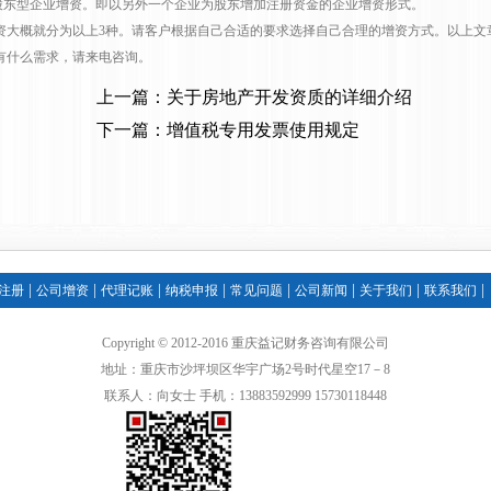
人股东型企业增资。即以另外一个企业为股东增加注册资金的企业增资形式。
资大概就分为以上3种。请客户根据自己合适的要求选择自己合理的增资方式。以上文
有什么需求，请来电咨询。
上一篇：关于房地产开发资质的详细介绍
下一篇：增值税专用发票使用规定
|
|
|
|
|
|
|
|
注册
公司增资
代理记账
纳税申报
常见问题
公司新闻
关于我们
联系我们
Copyright © 2012-2016 重庆益记财务咨询有限公司
地址：重庆市沙坪坝区华宇广场2号时代星空17－8
联系人：向女士 手机：13883592999 15730118448