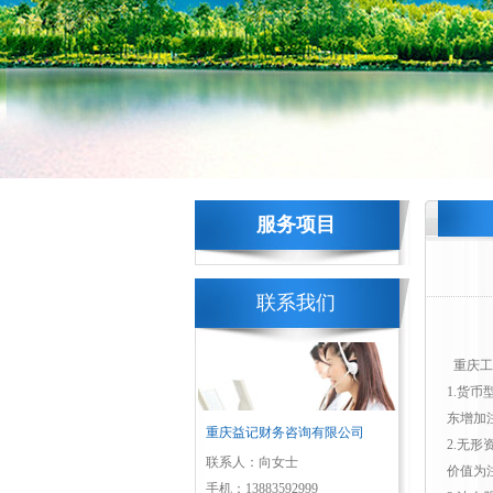
服务项目
联系我们
重庆工
1.货
东增加
重庆益记财务咨询有限公司
2.无
联系人：向女士
价值为
手机：13883592999