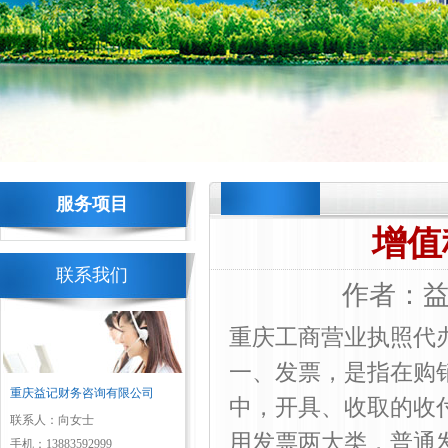
服务项目
增值
联系我们
作者：益记
重庆工商营业执照代
一、发票，是指在购
重庆益记财务咨询有限公司
中，开具、收取的收
联系人：向女士
用发票两大类，普通
手机：13883592999