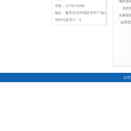
地的政
手机：15730118448
总的来
地址：重庆市沙坪坝区华宇广场2
去麻烦
号时代星空17－8
如果您
公司