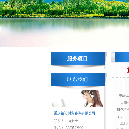
服务项目
联系我们
重庆工
目前代
册代理
重庆益记财务咨询有限公司
了。
联系人：向女士
重庆代
手机：13883592999